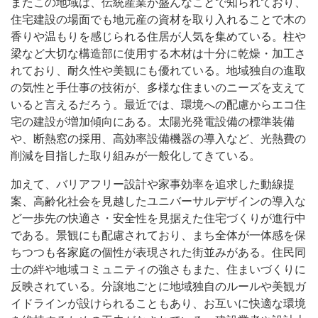
またこの地域は、伝統産業が盛んなことで知られており、
住宅建設の場面でも地元産の資材を取り入れることで木の
香りや温もりを感じられる住居が人気を集めている。柱や
梁など大切な構造部に使用する木材は十分に乾燥・加工さ
れており、耐久性や美観にも優れている。地域独自の進取
の気性と手仕事の技術が、多様な住まいのニーズを支えて
いると言えるだろう。最近では、環境への配慮からエコ住
宅の建設が増加傾向にある。太陽光発電設備の標準装備
や、断熱窓の採用、高効率設備機器の導入など、光熱費の
削減を目指した取り組みが一般化してきている。
加えて、バリアフリー設計や家事効率を追求した動線提
案、高齢化社会を見越したユニバーサルデザインの導入な
ど一歩先の快適さ・安全性を見据えた住宅づくりが進行中
である。景観にも配慮されており、まち全体が一体感を保
ちつつも各家庭の個性が表現された街並みがある。住民同
士の絆や地域コミュニティの強さもまた、住まいづくりに
反映されている。分譲地ごとに地域独自のルールや美観ガ
イドラインが設けられることもあり、お互いに快適な環境