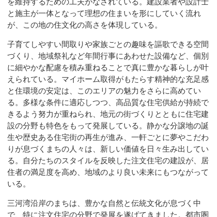
を維持するための工夫がなされている。建設業者や設計士
と施主が一体となって理想の住まいを形にしていく流れ
が、この地の住文化の高さを体現している。
子育てしやすい間取りや家族ごとの趣味を謳歌できる空間
づくり、地域祭礼など年間行事にあわせた設備など、個別
に細やかな配慮を積み重ねることで真に豊かな暮らしが叶
えられている。マイホーム取得がもたらす精神的な充足感
と住環境の安定は、このエリアの魅力をさらに高めてい
る。多様な条件に適応しつつ、高品質な住宅供給が持続で
きるよう努力が重ねられ、地元の街づくりとともに住宅建
設の分野も特色をもって発展している。静かな分譲地の誕
生や歴史ある住宅街の再生が進み、一軒ごとに夢やこだわ
りが息づくまちの人々は、新しい価値を日々生み出してい
る。自分たちのスタイルを反映した注文住宅の建設が、居
住者の満足度を高め、地域のより良い未来にもつながって
いる。
三河湾沿岸のまちは、豊かな自然と伝統文化が息づく中
で、特に注文住宅の分野で発展を遂げてきました。都市圏