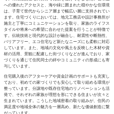
への優れたアクセスと、海や緑に囲まれた穏やかな住環境
は、子育て世代からシニア層まで幅広い層に支持されてい
ます。住宅づくりにおいては、地元工務店や設計事務所が
施主と丁寧にコミュニケーションを取り、家族のライフス
タイルや将来への希望に合わせた提案を行うことが特徴で
す。伝統技術と現代的な設計が融合し、耐震性や断熱性、
バリアフリー、エコ住宅など新たなニーズにも柔軟に対応
しています。また、地域の文化や風土を反映した木材や資
材の活用、景観に配慮した街づくりなどが進んでおり、家
づくりを通じて住民同士の絆やコミュニティの形成にも寄
与しています。
住宅購入後のアフターケアや資金計画のサポートも充実し
ており、初めての家づくりでも安心して取り組める環境が
整っています。分譲地や既存住宅地のリノベーションも活
発で、それぞれの家族が理想を形にできる住まいが次々と
生まれています。こうした地域密着の取り組みが、住民の
満足度や地域全体の魅力を一層高め、新たな価値創造に繋
がっています。