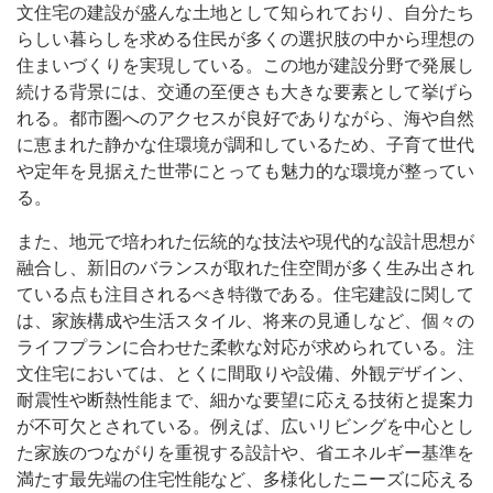
文住宅の建設が盛んな土地として知られており、自分たち
らしい暮らしを求める住民が多くの選択肢の中から理想の
住まいづくりを実現している。この地が建設分野で発展し
続ける背景には、交通の至便さも大きな要素として挙げら
れる。都市圏へのアクセスが良好でありながら、海や自然
に恵まれた静かな住環境が調和しているため、子育て世代
や定年を見据えた世帯にとっても魅力的な環境が整ってい
る。
また、地元で培われた伝統的な技法や現代的な設計思想が
融合し、新旧のバランスが取れた住空間が多く生み出され
ている点も注目されるべき特徴である。住宅建設に関して
は、家族構成や生活スタイル、将来の見通しなど、個々の
ライフプランに合わせた柔軟な対応が求められている。注
文住宅においては、とくに間取りや設備、外観デザイン、
耐震性や断熱性能まで、細かな要望に応える技術と提案力
が不可欠とされている。例えば、広いリビングを中心とし
た家族のつながりを重視する設計や、省エネルギー基準を
満たす最先端の住宅性能など、多様化したニーズに応える