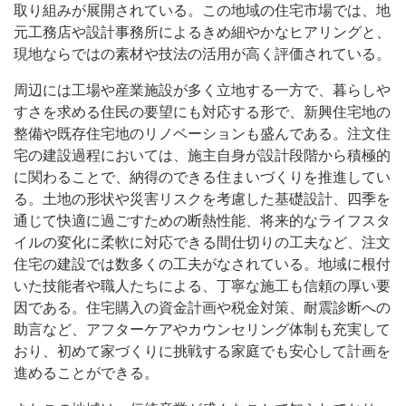
取り組みが展開されている。この地域の住宅市場では、地
元工務店や設計事務所によるきめ細やかなヒアリングと、
現地ならではの素材や技法の活用が高く評価されている。
周辺には工場や産業施設が多く立地する一方で、暮らしや
すさを求める住民の要望にも対応する形で、新興住宅地の
整備や既存住宅地のリノベーションも盛んである。注文住
宅の建設過程においては、施主自身が設計段階から積極的
に関わることで、納得のできる住まいづくりを推進してい
る。土地の形状や災害リスクを考慮した基礎設計、四季を
通じて快適に過ごすための断熱性能、将来的なライフスタ
イルの変化に柔軟に対応できる間仕切りの工夫など、注文
住宅の建設では数多くの工夫がなされている。地域に根付
いた技能者や職人たちによる、丁寧な施工も信頼の厚い要
因である。住宅購入の資金計画や税金対策、耐震診断への
助言など、アフターケアやカウンセリング体制も充実して
おり、初めて家づくりに挑戦する家庭でも安心して計画を
進めることができる。