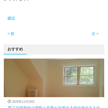
建設
< 前
次 >
おすすめ
2025年11月24日
西三河発家族の理想と産業が共鳴する独自進化する住