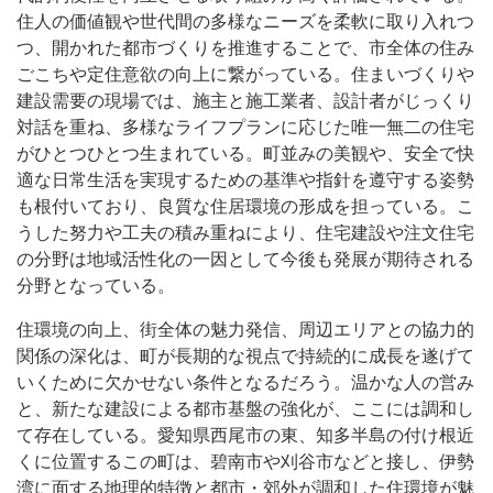
住人の価値観や世代間の多様なニーズを柔軟に取り入れつ
つ、開かれた都市づくりを推進することで、市全体の住み
ごこちや定住意欲の向上に繋がっている。住まいづくりや
建設需要の現場では、施主と施工業者、設計者がじっくり
対話を重ね、多様なライフプランに応じた唯一無二の住宅
がひとつひとつ生まれている。町並みの美観や、安全で快
適な日常生活を実現するための基準や指針を遵守する姿勢
も根付いており、良質な住居環境の形成を担っている。こ
うした努力や工夫の積み重ねにより、住宅建設や注文住宅
の分野は地域活性化の一因として今後も発展が期待される
分野となっている。
住環境の向上、街全体の魅力発信、周辺エリアとの協力的
関係の深化は、町が長期的な視点で持続的に成長を遂げて
いくために欠かせない条件となるだろう。温かな人の営み
と、新たな建設による都市基盤の強化が、ここには調和し
て存在している。愛知県西尾市の東、知多半島の付け根近
くに位置するこの町は、碧南市や刈谷市などと接し、伊勢
湾に面する地理的特徴と都市・郊外が調和した住環境が魅