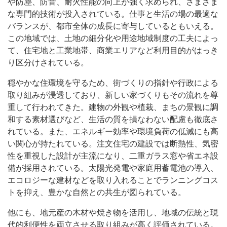
や防塵、防音、耐火性能の向上が強く求められ、さまざま
な専門的技術が投入されている。仕事と生活の場の最適な
バランスが、都市全体の成長に寄与しているともいえる。
この地域では、土地の細分化や用途地域制度の工夫によっ
て、住宅地と工業地帯、商業エリアなど利用目的がはっき
り区分けされている。
穏やかな住環境を守るため、街づくりの指針や行政による
取り組みが浸透しており、新しい家づくりもその流れを尊
重して行われてきた。建物の外観や植栽、まちの景観に調
和する素材選びなど、生活の質を損なわない配慮も徹底さ
れている。また、エネルギー効率や環境負荷の低減にも高
い関心が持たれている。注文住宅の建設では断熱性、気密
性を重視した設計が主流になり、二重ガラス窓や省エネ設
備が採用されている。太陽光発電や家庭用蓄電池の導入、
エコロジーな建材などを取り入れることでランニングコス
トを抑え、豊かな自然との共生が図られている。
他にも、地元産の木材や焼き物を活用し、地域の伝統と現
代的利便性を両立させる取り組みが高く評価されている。