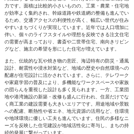
力です。面積は比較的小さいものの、工業・農業・住宅地
が効率よく集約され、幹線道路や鉄道網の整備も進んでい
るため、交通アクセスの利便性が高く、幅広い世代が住み
やすいまちづくりが実現しています。近年では人口増加に
伴い、個々のライフスタイルや理想を反映できる注文住宅
の需要が高まっており、書斎や二世帯住宅、南向きリビン
グなど、施主の希望を形にした住宅が増えています。
また、伝統的な瓦や焼き物の意匠、海辺特有の防災・通風
設計、耐震性や浸水対策など、地域の歴史や自然環境への
配慮が住宅設計に活かされています。さらに、テレワーク
や家庭学習の普及により、多機能なワークスペースや家族
の団らんを重視した設計も多く見られます。一方、工業団
地や港湾施設の新築・改修も盛んに行われ、住居だけでな
く商工業の建設需要も大きいエリアです。用途地域や景観
への配慮、断熱性や省エネ、地元資源の活用など、住環境
や地球環境に優しい工夫も進んでいます。住民の多様なニ
ーズを反映した住宅建設が地域活性化に寄与し、まちの持
続的発展に繋がっています。