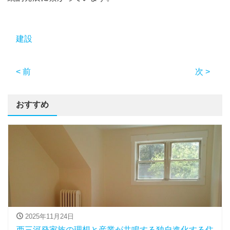
建設
< 前
次 >
おすすめ
2025年11月24日
西三河発家族の理想と産業が共鳴する独自進化する住