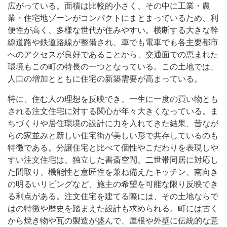
広がっている。面積は比較的小さく、その中に工業・農
業・住宅地ゾーンがコンパクトにまとまっているため、利
便性が高く、多様な世代が住みやすい。横断する大きな幹
線道路や鉄道路線が整備され、車でも電車でも各主要都市
へのアクセスが良好であることから、交通面での恵まれた
環境もこの町の特長の一つとなっている。この土地では、
人口の増加とともに住宅の新築需要が高まっている。
特に、住む人の理想を反映でき、一生に一度の買い物とも
される注文住宅に対する関心が年々大きくなっている。ま
ちづくりや居住環境の設計に力を入れてきた結果、昔なが
らの家並みと新しい住宅街が美しい形で共存しているのも
特徴である。分譲住宅と比べて個性やこだわりを表現しや
すい注文住宅は、独立した書斎空間、二世帯同居に対応し
た間取り、機能性と意匠性を兼ね備えたキッチン、南向き
の明るいリビングなど、施主の希望を可能な限り反映でき
る利点がある。注文住宅を建てる際には、その土地ならで
はの特徴や歴史を踏まえた設計も求められる。町には古く
から焼き物や瓦の製造が盛んで、屋根や外壁に伝統的な意