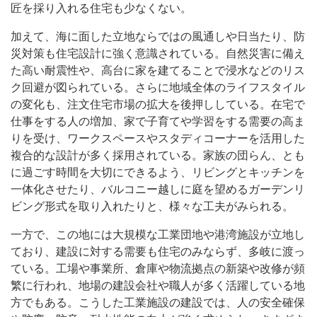
匠を採り入れる住宅も少なくない。
加えて、海に面した立地ならではの風通しや日当たり、防
災対策も住宅設計に強く意識されている。自然災害に備え
た高い耐震性や、高台に家を建てることで浸水などのリス
ク回避が図られている。さらに地域全体のライフスタイル
の変化も、注文住宅市場の拡大を後押ししている。在宅で
仕事をする人の増加、家で子育てや学習をする需要の高ま
りを受け、ワークスペースやスタディコーナーを活用した
複合的な設計が多く採用されている。家族の団らん、とも
に過ごす時間を大切にできるよう、リビングとキッチンを
一体化させたり、バルコニー越しに庭を望めるガーデンリ
ビング形式を取り入れたりと、様々な工夫がみられる。
一方で、この地には大規模な工業団地や港湾施設が立地し
ており、建設に対する需要も住宅のみならず、多岐に渡っ
ている。工場や事業所、倉庫や物流拠点の新築や改修が頻
繁に行われ、地場の建設会社や職人が多く活躍している地
方でもある。こうした工業施設の建設では、人の安全確保